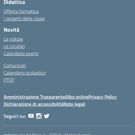
Didattica
Offerta formativa
I progetti delle classi
Novità
Le notizie
Le circolari
Calendario eventi
Comunicati
Calendario scolastico
PTOF
Amministrazione Trasparente
Albo online
Privacy Policy
Dichiarazione di accessibilità
Note legali
Seguici su:
Indirizzo:
Via del Mare, 1 - 73046 - Matino (Lecce)