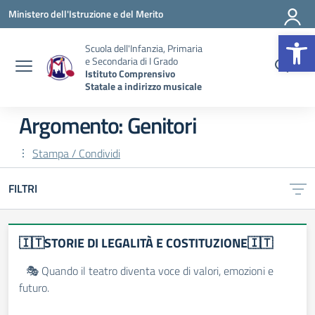
Vai ai contenuti
Vai al menu di navigazione
Vai al footer
Ministero dell'Istruzione e del Merito
Op
Scuola dell'Infanzia, Primaria
e Secondaria di I Grado
Istituto Comprensivo
Statale a indirizzo musicale
Argomento: Genitori
Stampa / Condividi
FILTRI
🇮🇹STORIE DI LEGALITÀ E COSTITUZIONE🇮🇹
🎭 Quando il teatro diventa voce di valori, emozioni e
futuro.