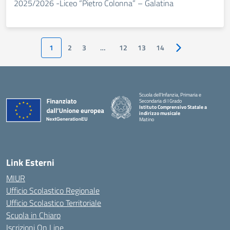
2025/2026 -Liceo “Pietro Colonna” – Galatina
1
2
3
…
12
13
14
Pagina successiv
Scuola dell'Infanzia, Primaria e
Secondaria di I Grado
Istituto Comprensivo Statale a
indirizzo musicale
Matino
Link Esterni
MIUR
Ufficio Scolastico Regionale
Ufficio Scolastico Territoriale
Scuola in Chiaro
Iscrizioni On Line