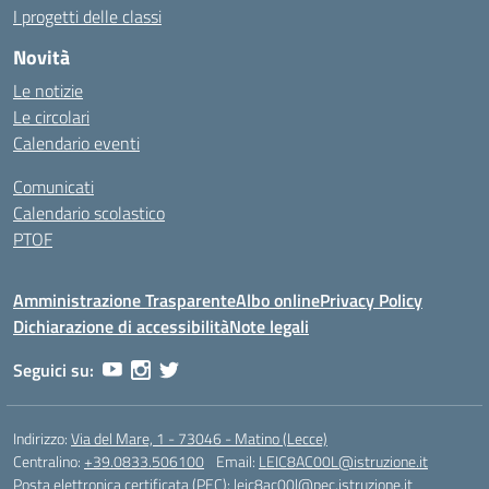
I progetti delle classi
Novità
Le notizie
Le circolari
Calendario eventi
Comunicati
Calendario scolastico
PTOF
Amministrazione Trasparente
Albo online
Privacy Policy
Dichiarazione di accessibilità
Note legali
Seguici su:
Indirizzo:
Via del Mare, 1 - 73046 - Matino (Lecce)
Centralino:
+39.0833.506100
Email:
LEIC8AC00L@istruzione.it
Posta elettronica certificata (PEC):
leic8ac00l@pec.istruzione.it