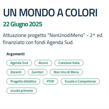
UN MONDO A COLORI
22 Giugno 2025
Attuazione progetto “NonUnodiMeno” - 2^ ed.
finanziato con fondi Agenda Sud.
Argomenti
Agenda Sud
Alunni
Coesione Italia
Docenti
Genitori
Non Uno di Meno
Progetto didattico
PTOF
Scuola e Competenze
scuola primaria