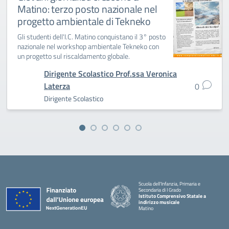
Matino: terzo posto nazionale nel
progetto ambientale di Tekneko
Gli studenti dell'I.C. Matino conquistano il 3° posto
nazionale nel workshop ambientale Tekneko con
un progetto sul riscaldamento globale.
Dirigente Scolastico Prof.ssa Veronica
Laterza
0
Dirigente Scolastico
Scuola dell'Infanzia, Primaria e
Secondaria di I Grado
Istituto Comprensivo Statale a
indirizzo musicale
Matino