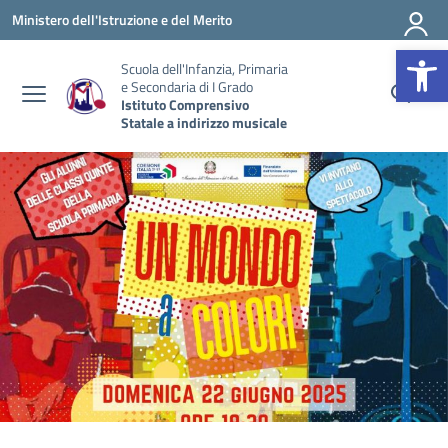
Vai ai contenuti
Vai al menu di navigazione
Vai al footer
Ministero dell'Istruzione e del Merito
Op
Scuola dell'Infanzia, Primaria
e Secondaria di I Grado
Istituto Comprensivo
Statale a indirizzo musicale