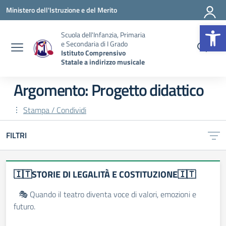
Vai ai contenuti
Vai al menu di navigazione
Vai al footer
Ministero dell'Istruzione e del Merito
Op
Scuola dell'Infanzia, Primaria
e Secondaria di I Grado
Istituto Comprensivo
Statale a indirizzo musicale
Argomento: Progetto didattico
Stampa / Condividi
FILTRI
🇮🇹STORIE DI LEGALITÀ E COSTITUZIONE🇮🇹
🎭 Quando il teatro diventa voce di valori, emozioni e
futuro.