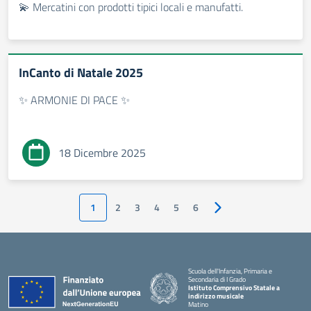
💫 Mercatini con prodotti tipici locali e manufatti.
InCanto di Natale 2025
✨ ARMONIE DI PACE ✨
18 Dicembre 2025
1
2
3
4
5
6
Pagina successiva
Scuola dell'Infanzia, Primaria e
Secondaria di I Grado
Istituto Comprensivo Statale a
indirizzo musicale
Matino