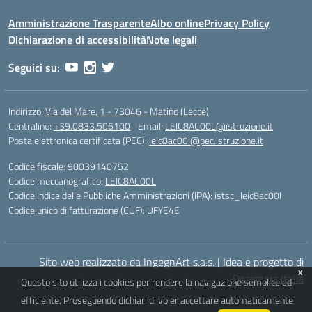
Amministrazione Trasparente
Albo online
Privacy Policy
Dichiarazione di accessibilità
Note legali
Seguici su:
Indirizzo:
Via del Mare, 1 - 73046 - Matino (Lecce)
Centralino:
+39.0833.506100
Email:
LEIC8AC00L@istruzione.it
Posta elettronica certificata (PEC):
leic8ac00l@pec.istruzione.it
Codice fiscale: 90039140752
Codice meccanografico:
LEIC8AC00L
Codice Indice delle Pubbliche Amministrazioni (IPA): istsc_leic8ac00l
Codice unico di fatturazione (CUF): UFYE4E
Sito web realizzato da IngegnArt s.a.s.
|
Idea e progetto di
x
Designers Italia
Questo sito utilizza i cookies per rendere la navigazione semplice ed
efficiente. Proseguendo dichiari di voler accettare automaticamente