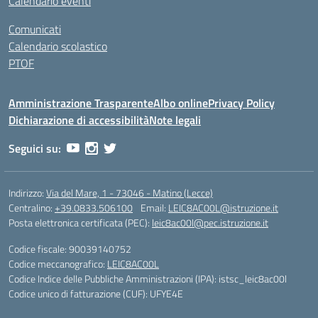
Calendario eventi
Comunicati
Calendario scolastico
PTOF
Amministrazione Trasparente
Albo online
Privacy Policy
Dichiarazione di accessibilità
Note legali
Seguici su:
Indirizzo:
Via del Mare, 1 - 73046 - Matino (Lecce)
Centralino:
+39.0833.506100
Email:
LEIC8AC00L@istruzione.it
Posta elettronica certificata (PEC):
leic8ac00l@pec.istruzione.it
Codice fiscale: 90039140752
Codice meccanografico:
LEIC8AC00L
Codice Indice delle Pubbliche Amministrazioni (IPA): istsc_leic8ac00l
Codice unico di fatturazione (CUF): UFYE4E