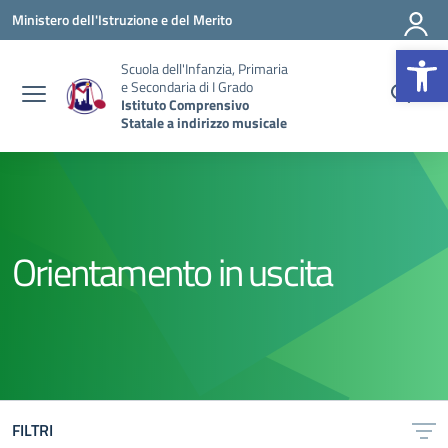
Vai ai contenuti
Vai al menu di navigazione
Vai al footer
Ministero dell'Istruzione e del Merito
Op
Scuola dell'Infanzia, Primaria
e Secondaria di I Grado
Istituto Comprensivo
Statale a indirizzo musicale
Orientamento in uscita
FILTRI