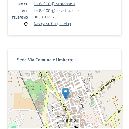
leic8aC00l@istruzione.it
EMAIL
leic8aC00l@pec.istruzione.it
PEC
0833507073
TELEFONO
Naviga su Google Map
Sede Via Comunale Umberto I