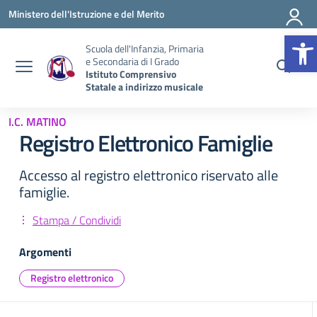
Vai ai contenuti
Vai al menu di navigazione
Vai al footer
Ministero dell'Istruzione e del Merito
Op
Scuola dell'Infanzia, Primaria
e Secondaria di I Grado
Istituto Comprensivo
Statale a indirizzo musicale
I.C. MATINO
Registro Elettronico Famiglie
Accesso al registro elettronico riservato alle
famiglie.
Stampa / Condividi
Argomenti
Registro elettronico