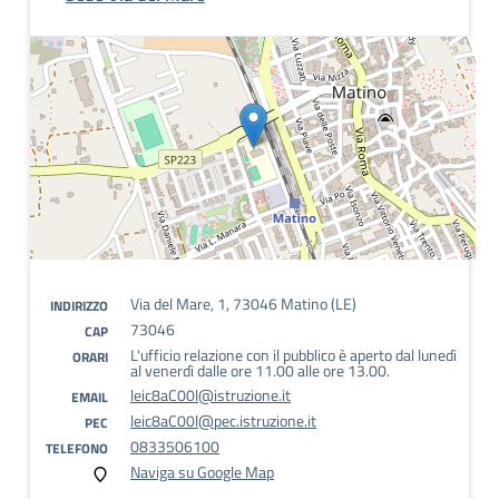
Via del Mare, 1, 73046 Matino (LE)
INDIRIZZO
73046
CAP
L'ufficio relazione con il pubblico è aperto dal lunedì
ORARI
al venerdì dalle ore 11.00 alle ore 13.00.
leic8aC00l@istruzione.it
EMAIL
leic8aC00l@pec.istruzione.it
PEC
0833506100
TELEFONO
Naviga su Google Map