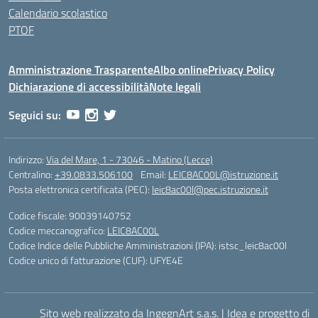
Calendario scolastico
PTOF
Amministrazione Trasparente
Albo online
Privacy Policy
Dichiarazione di accessibilità
Note legali
Seguici su:
Indirizzo:
Via del Mare, 1 - 73046 - Matino (Lecce)
Centralino:
+39.0833.506100
Email:
LEIC8AC00L@istruzione.it
Posta elettronica certificata (PEC):
leic8ac00l@pec.istruzione.it
Codice fiscale: 90039140752
Codice meccanografico:
LEIC8AC00L
Codice Indice delle Pubbliche Amministrazioni (IPA): istsc_leic8ac00l
Codice unico di fatturazione (CUF): UFYE4E
Sito web realizzato da IngegnArt s.a.s.
|
Idea e progetto di