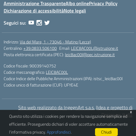
Amministrazione Trasparente
Albo online
Privacy Policy
Dichiarazione di accessibilità
Note legali
Seguici su:
Indirizzo:
Via del Mare, 1 - 73046 - Matino (Lecce)
Centralino:
+39.0833.506100
Email:
LEIC8AC00L@istruzione.it
Posta elettronica certificata (PEC):
leic8ac00l@pec.istruzione.it
Codice fiscale: 90039140752
Codice meccanografico:
LEIC8AC00L
Codice Indice delle Pubbliche Amministrazioni (IPA): istsc_leic8ac00l
Codice unico di fatturazione (CUF): UFYE4E
Sito web realizzato da IngegnArt s.a.s.
|
Idea e progetto di
x
Designers Italia
Questo sito utilizza i cookies per rendere la navigazione semplice ed
efficiente. Proseguendo dichiari di voler accettare automaticamente
l'informativa privacy.
Approfondisci
.
Chiudi