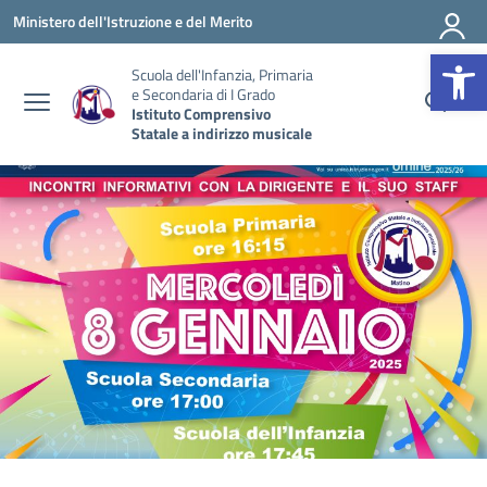
Vai ai contenuti
Vai al menu di navigazione
Vai al footer
Ministero dell'Istruzione e del Merito
Op
Scuola dell'Infanzia, Primaria
e Secondaria di I Grado
Istituto Comprensivo
Statale a indirizzo musicale