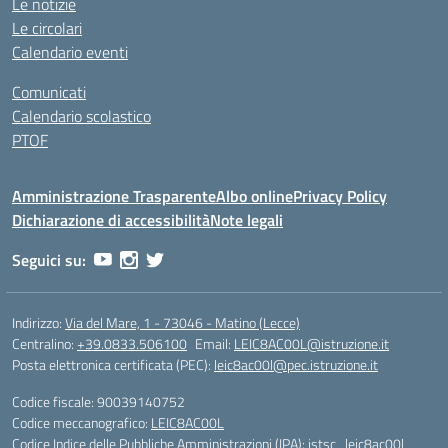
Le notizie
Le circolari
Calendario eventi
Comunicati
Calendario scolastico
PTOF
Amministrazione Trasparente
Albo online
Privacy Policy
Dichiarazione di accessibilità
Note legali
Seguici su:
Indirizzo:
Via del Mare, 1 - 73046 - Matino (Lecce)
Centralino:
+39.0833.506100
Email:
LEIC8AC00L@istruzione.it
Posta elettronica certificata (PEC):
leic8ac00l@pec.istruzione.it
Codice fiscale: 90039140752
Codice meccanografico:
LEIC8AC00L
Codice Indice delle Pubbliche Amministrazioni (IPA): istsc_leic8ac00l