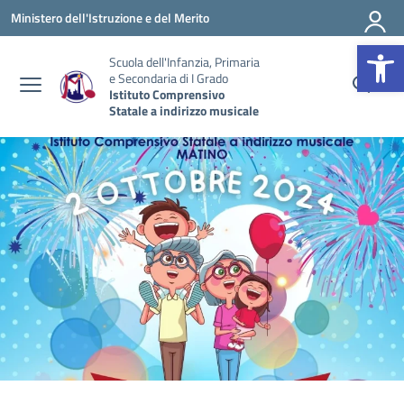
Vai ai contenuti
Vai al menu di navigazione
Vai al footer
Ministero dell'Istruzione e del Merito
Op
Scuola dell'Infanzia, Primaria
e Secondaria di I Grado
Istituto Comprensivo
Statale a indirizzo musicale