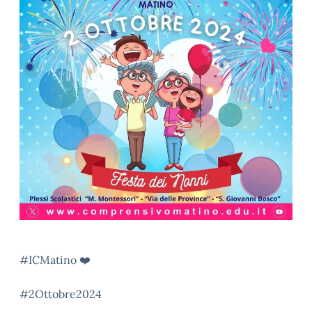
#ICMatino
❤️
#2Ottobre2024