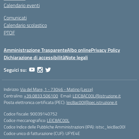
Calendario eventi
Comunicati
Calendario scolastico
PTOF
Amministrazione Trasparente
Albo online
Privacy Policy
Dichiarazione di accessibilità
Note legali
Seguici su:
Indirizzo:
Via del Mare, 1 - 73046 - Matino (Lecce)
Centralino:
+39.0833.506100
Email:
LEIC8AC00L@istruzione.it
Posta elettronica certificata (PEC):
leic8ac00l@pec.istruzione.it
Codice fiscale: 90039140752
Codice meccanografico:
LEIC8AC00L
Codice Indice delle Pubbliche Amministrazioni (IPA): istsc_leic8ac00l
Codice unico di fatturazione (CUF): UFYE4E