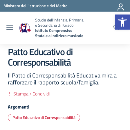
Vai ai contenuti
Vai al menu di navigazione
Vai al footer
Ministero dell'Istruzione e del Merito
Op
Scuola dell'Infanzia, Primaria
e Secondaria di I Grado
Istituto Comprensivo
Statale a indirizzo musicale
Patto Educativo di
Corresponsabilità
Il Patto di Corresponsabilità Educativa mira a
rafforzare il rapporto scuola/famiglia.
Stampa / Condividi
Argomenti
Patto Educativo di Corresponsabilità