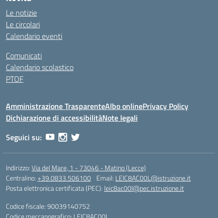
Le notizie
Le circolari
Calendario eventi
Comunicati
Calendario scolastico
PTOF
Amministrazione Trasparente
Albo online
Privacy Policy
Dichiarazione di accessibilità
Note legali
Seguici su:
Indirizzo:
Via del Mare, 1 - 73046 - Matino (Lecce)
Centralino:
+39.0833.506100
Email:
LEIC8AC00L@istruzione.it
Posta elettronica certificata (PEC):
leic8ac00l@pec.istruzione.it
Codice fiscale: 90039140752
Codice meccanografico:
LEIC8AC00L