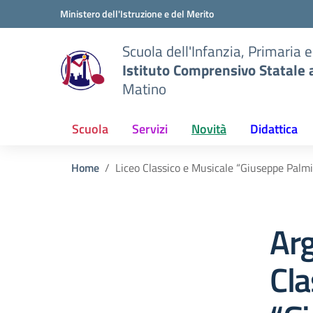
Vai ai contenuti
Vai al menu di navigazione
Vai al footer
Ministero dell'Istruzione e del Merito
Scuola dell'Infanzia, Primaria 
Istituto Comprensivo Statale 
Matino
Scuola
Servizi
Novità
Didattica
Home
Liceo Classico e Musicale “Giuseppe Palmi
Ar
Cla