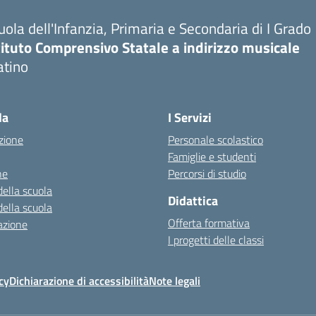
uola dell'Infanzia, Primaria e Secondaria di I Grado
tituto Comprensivo Statale a indirizzo musicale
tino
la
I Servizi
zione
Personale scolastico
Famiglie e studenti
ne
Percorsi di studio
della scuola
Didattica
della scuola
Offerta formativa
azione
I progetti delle classi
cy
Dichiarazione di accessibilità
Note legali