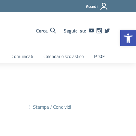
Accedi
Op
Cerca
Seguici su:
Comunicati
Calendario scolastico
PTOF
Stampa / Condividi