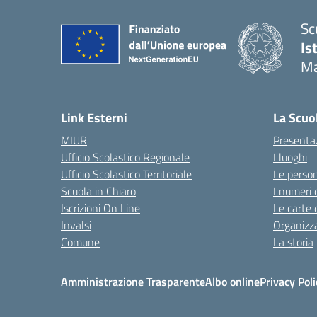
Sc
Is
Ma
Link Esterni
La Scuo
MIUR
Presenta
Ufficio Scolastico Regionale
I luoghi
Ufficio Scolastico Territoriale
Le perso
Scuola in Chiaro
I numeri 
Iscrizioni On Line
Le carte 
Invalsi
Organizz
Comune
La storia
Amministrazione Trasparente
Albo online
Privacy Poli