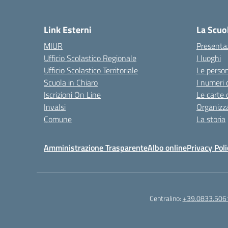
Link Esterni
La Scuo
MIUR
Presenta
Ufficio Scolastico Regionale
I luoghi
Ufficio Scolastico Territoriale
Le perso
Scuola in Chiaro
I numeri 
Iscrizioni On Line
Le carte 
Invalsi
Organizz
Comune
La storia
Amministrazione Trasparente
Albo online
Privacy Poli
Centralino:
+39.0833.506