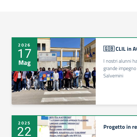
2026
🇬🇧 CLIL in 
17
I nostri alunni 
Mag
grande impegno al
Salvemini
2025
Progetto in re
22