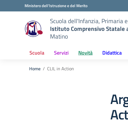
Vai ai contenuti
Vai al menu di navigazione
Vai al footer
Ministero dell'Istruzione e del Merito
Scuola dell'Infanzia, Primaria 
Istituto Comprensivo Statale 
Matino
Scuola
Servizi
Novità
Didattica
Home
CLIL in Action
Arg
Act