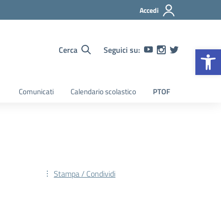
Accedi
Op
Cerca
Seguici su:
Comunicati
Calendario scolastico
PTOF
Stampa / Condividi