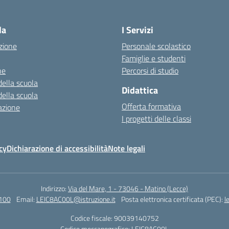
la
I Servizi
zione
Personale scolastico
Famiglie e studenti
ne
Percorsi di studio
della scuola
Didattica
della scuola
Offerta formativa
azione
I progetti delle classi
cy
Dichiarazione di accessibilità
Note legali
Indirizzo:
Via del Mare, 1 - 73046 - Matino (Lecce)
100
Email:
LEIC8AC00L@istruzione.it
Posta elettronica certificata (PEC):
l
Codice fiscale: 90039140752
Codice meccanografico:
LEIC8AC00L